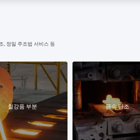
조, 정밀 주조법 서비스 등
철강품 부분
금속 단조