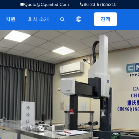
Quote@cqunited.com
86-23-67635215
자원
회사 소개
견적
描述