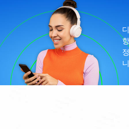
디
항
정
니